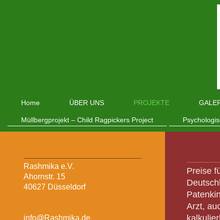
Home
ÜBER UNS
PROJEKTE
GALE
Müllbergprojekt – Child Ragpickers Project
Psychologis
Rashmika e.V.
Preise f
Ahornstr. 15
Deutschl
40627 Düsseldorf
Patenki
Arzt, au
kalkulie
info@Rashmika.de