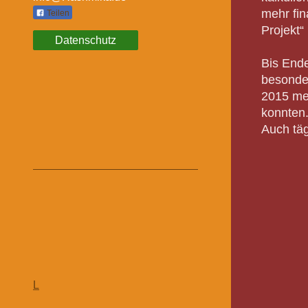
mehr fin
Teilen
Projekt“
Datenschutz
Bis Ende
besonder
2015 meh
konnten
Auch täg
L