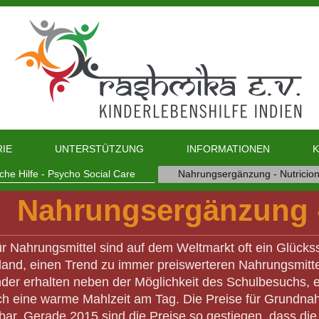
RIE
UNTERSTÜTZUNG
INFORMATIONEN
che Hilfe - Psycho Social Care
Nahrungsergänzung - Nutricio
Nahrungsergänzung -
ür Nahrungsmittel sind auf dem Weltmarkt oft ein Glückss
and, einen Trend zu immer preiswerteren Nahrungsmitteln f
nder erhalten neben der Möglichkeit des Schulbesuchs,
ch eine warme Mahlzeit am Tag. Die Preise für Grundnahr
rbar. Gerade 2015 sind die Preise so gestiegen, dass di